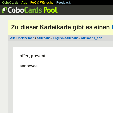
CoboCards
App
FAQ & Wünsche
Feedback
Zu dieser Karteikarte gibt es einen
Alle Oberthemen
/
Afrikaans
/
English-Afrikaans
/
Afrikaans_aan
offer; present
aanbeveel