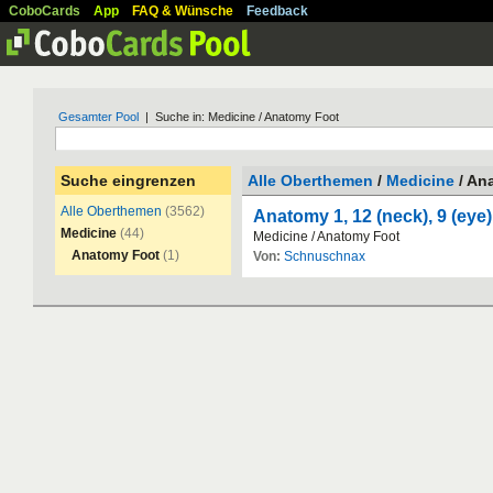
CoboCards
App
FAQ & Wünsche
Feedback
Gesamter Pool
| Suche in: Medicine / Anatomy Foot
Suche eingrenzen
Alle Oberthemen
/
Medicine
/ An
Alle Oberthemen
(3562)
Anatomy 1, 12 (neck), 9 (eye)
Medicine
(44)
Medicine
/
Anatomy
Foot
Anatomy Foot
(1)
Von:
Schnuschnax