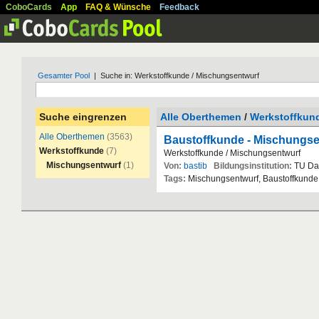
CoboCards
App
FAQ & Wünsche
Feedback
Gesamter Pool
| Suche in: Werkstoffkunde / Mischungsentwurf
Suche eingrenzen
Alle Oberthemen
/
Werkstoffkun
Alle Oberthemen
(3563)
Baustoffkunde - Mischungsen
Werkstoffkunde
(7)
Werkstoffkunde
/
Mischungsentwurf
Mischungsentwurf
(1)
Von:
bastib
Bildungsinstitution:
TU
Da
Tags:
Mischungsentwurf
,
Baustoffkunde