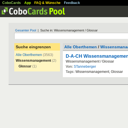
CoboCards
App
FAQ & Wünsche
Feedback
Gesamter Pool
| Suche in: Wissensmanagement / Glossar
Suche eingrenzen
Alle Oberthemen
/
Wissensmana
Alle Oberthemen
(3563)
D-A-CH Wissensmanagement
Wissensmanagement
(2)
Wissensmanagement
/
Glossar
Glossar
(1)
Von:
STanneberger
Tags:
Wissensmanagement
,
Glossar