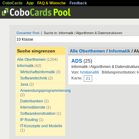
CoboCards
App
FAQ & Wünsche
Feedback
Gesamter Pool
| Suche in: Informatik / Algorithmen & Datenstrukturen
Suche eingrenzen
Alle Oberthemen
/
Informatik
/ A
Alle Oberthemen
(1204)
ADS
(25)
Informatik
(42)
Informatik / Algorithmen & Datenstruktur
Wirtschaftsinformatik
(3)
Von:
hristiana86
Bildungsinstitution:
H
Softwaretechnik
(2)
Karte:
21
Java
(2)
Anwendungsprogrammierung
(2)
Datenbanken
(2)
Internetdienste
(1)
Softwarekonstruktion
(1)
IP Routing
(1)
IT-Konzepte und Modelle
(1)