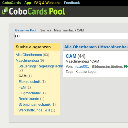
CoboCards
App
FAQ & Wünsche
Feedback
Gesamter Pool
| Suche in: Maschinenbau / CAM
Suche eingrenzen
Alle Oberthemen
/
Maschinenba
Alle Oberthemen
(63)
CAM
(44)
Maschinenbau
(9)
Maschinenbau / CAM
Steuerungs/Regelungstechnik
Von:
matze001
Bildungsinstitution:
F
(2)
Tags:
Klausurfragen
CAM
(1)
Elektrotechnik
(1)
FEM
(1)
Flugmechanik
(1)
Rechtskunde
(1)
Strömungsmechanik
(1)
Werkstoffkunde I & II
(1)