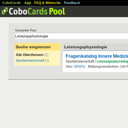
CoboCards
App
FAQ & Wünsche
Feedback
Gesamter Pool
Suche eingrenzen
Leistungsphysiologie
Alle Oberthemen
(1)
Fragenkatalog Innere Medizi
Sportwissenschaft
(1)
Sportwissenschaft /
Leistungsphysiolog
Von:
GP4Flo
Bildungsinstitution:
Uni F