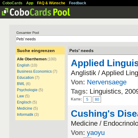
CoboCards
App
FAQ & Wünsche
Feedback
Gesamter Pool
Suche eingrenzen
Pets' needs
Alle Oberthemen
(100)
Applied Linguis
English
(10)
Anglistik / Applied Ling
Business Economics
(7)
Education
(7)
Von:
Nervensaege
BWL
(6)
Tags:
Linguistics, 200
Psychologie
(5)
Law
(5)
Karte:
5
80
Englisch
(5)
Medicine
(5)
Cushing's Dis
Informatik
(3)
Medicine / Endocrinol
Von:
yaoyu