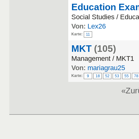
Education Exam
Social Studies / Educa
Von:
Lex26
Karte:
11
MKT
(105)
Management / MKT1
Von:
mariagrau25
Karte:
9
18
52
53
55
78
«Zu