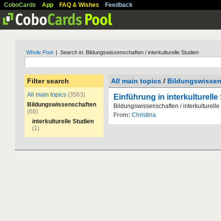
CoboCards
App
FAQ & Wishes
Feedback
Whole Pool
| Search in: Bildungswissenschaften / interkulturelle Studien
Filter search
All main topics
/
Bildungswissen
All main topics
(3563)
Einführung in interkulturelle
Bildungswissenschaften
Bildungswissenschaften
/
interkulturelle
(68)
From:
Christina
interkulturelle Studien
(1)