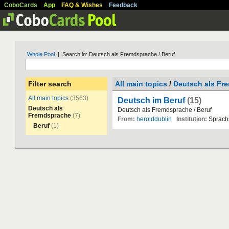
CoboCards
App
FAQ & Wishes
Feedback
Whole Pool
| Search in: Deutsch als Fremdsprache / Beruf
Filter search
All main topics
/
Deutsch als Fr
All main topics
(3563)
Deutsch im Beruf
(15)
Deutsch als
Deutsch
als
Fremdsprache
/
Beruf
Fremdsprache
(7)
From:
herolddublin
Institution:
Sprach
Beruf
(1)