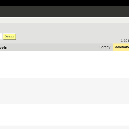
Search
1-10 
beln
Sort by:
Relevan