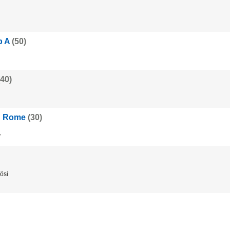
p A
(50)
(40)
n Rome
(30)
r
ö
si