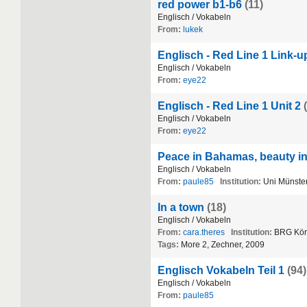
red power b1-b6
(11)
Englisch
/
Vokabeln
From:
lukek
Englisch - Red Line 1 Link-u
Englisch
/
Vokabeln
From:
eye22
Englisch - Red Line 1 Unit 2
Englisch
/
Vokabeln
From:
eye22
Peace in Bahamas, beauty i
Englisch
/
Vokabeln
From:
paule85
Institution:
Uni
M
ü
nste
In a town
(18)
Englisch
/
Vokabeln
From:
cara.theres
Institution:
BRG
K
ö
r
Tags:
More
2
,
Zechner
,
2009
Englisch Vokabeln Teil 1
(94)
Englisch
/
Vokabeln
From:
paule85