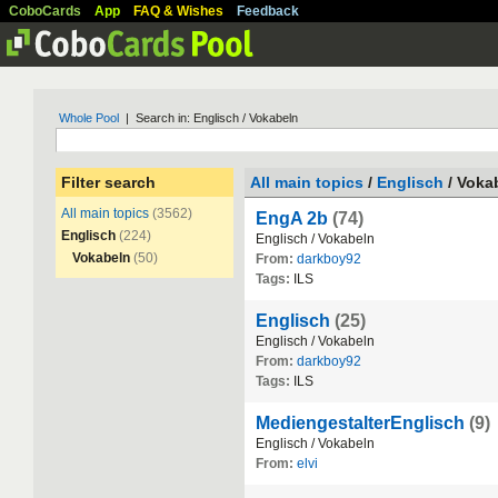
CoboCards
App
FAQ & Wishes
Feedback
Whole Pool
| Search in: Englisch / Vokabeln
Filter search
All main topics
/
Englisch
/ Voka
All main topics
(3562)
EngA 2b
(74)
Englisch
(224)
Englisch
/
Vokabeln
Vokabeln
(50)
From:
darkboy92
Tags:
ILS
Englisch
(25)
Englisch
/
Vokabeln
From:
darkboy92
Tags:
ILS
MediengestalterEnglisch
(9)
Englisch
/
Vokabeln
From:
elvi