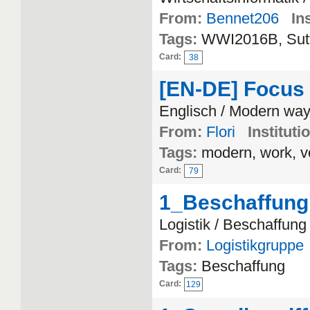
From:
Bennet206
In
Tags:
WWI2016B, Sut
Card:
38
[EN-DE] Focus 
Englisch / Modern way
From:
Flori
Instituti
Tags:
modern, work, v
Card:
79
1_Beschaffung
Logistik / Beschaffung
From:
Logistikgruppe
Tags:
Beschaffung
Card:
129