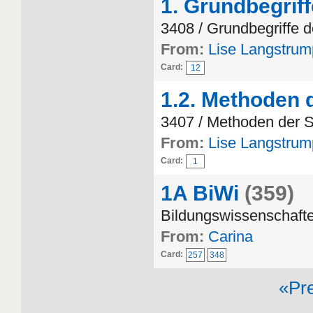
1. Grundbegrif
3408 / Grundbegriffe 
From:
Lise Langstrum
Card:
12
1.2. Methoden 
3407 / Methoden der S
From:
Lise Langstrum
Card:
1
1A BiWi
(359)
Bildungswissenschafte
From:
Carina
Card:
257
348
«Pr