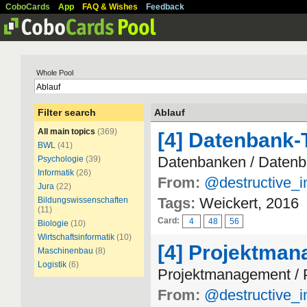
CoboCards
App
FAQ & Wishes
Feedback
Whole Pool
Filter search
Ablauf
All main topics
(369)
[4] Datenbank-
BWL
(41)
Datenbanken / Datenb
Psychologie
(39)
Informatik
(26)
From:
@destructive_i
Jura
(22)
Tags:
Weickert, 2016
Bildungswissenschaften
(11)
Card:
4
48
56
Biologie
(10)
Wirtschaftsinformatik
(10)
[4] Projektma
Maschinenbau
(8)
Logistik
(6)
Projektmanagement /
From:
@destructive_i