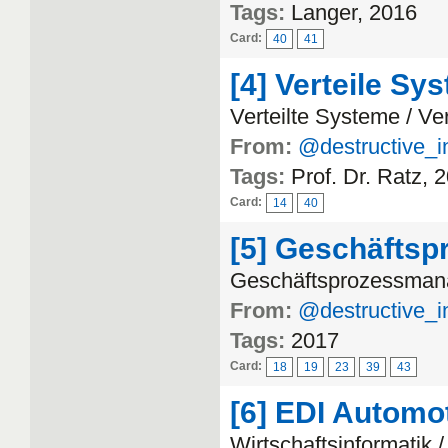
Tags:
Langer, 2016
Card:
40
41
[4] Verteile Sy
Verteilte Systeme / Ve
From:
@destructive_i
Tags:
Prof. Dr. Ratz, 
Card:
14
40
[5] Geschäfts
Geschäftsprozessman
From:
@destructive_i
Tags:
2017
Card:
18
19
23
39
43
[6] EDI Automo
Wirtschaftsinformatik 