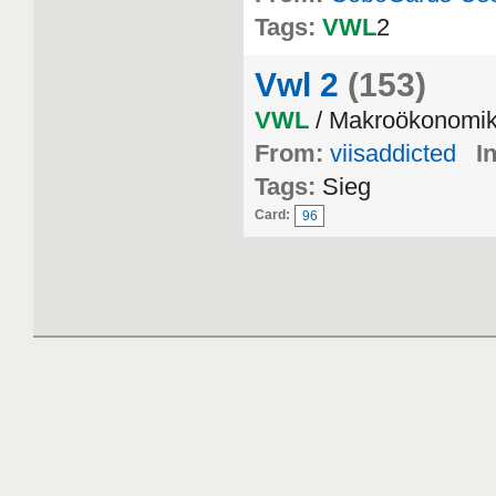
Tags:
VWL
2
Vwl 2
(153)
VWL
/ Makroökonomi
From:
viisaddicted
I
Tags:
Sieg
Card:
96