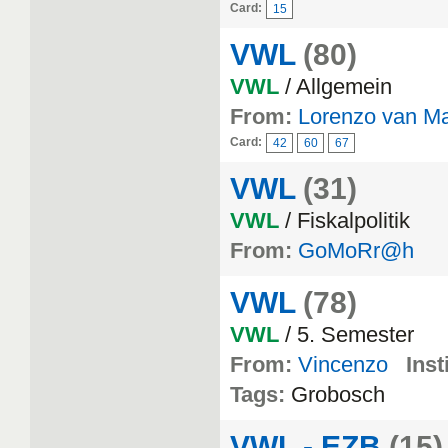
Card:
15
VWL
(80)
VWL
/ Allgemein
From:
Lorenzo van Ma
Card:
42
60
67
VWL
(31)
VWL
/ Fiskalpolitik
From:
GoMoRr@h
VWL
(78)
VWL
/ 5. Semester
From:
Vincenzo
Inst
Tags:
Grobosch
VWL - EZB
(15)