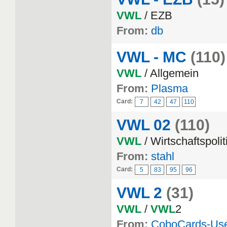
VWL
/ EZB
From:
db
VWL - MC
(110)
VWL
/ Allgemein
From:
Plasma
Card:
7
42
47
110
VWL 02
(110)
VWL
/ Wirtschaftspolit
From:
stahl
Card:
5
83
95
96
VWL 2
(31)
VWL
/
VWL
2
From:
CoboCards-Us