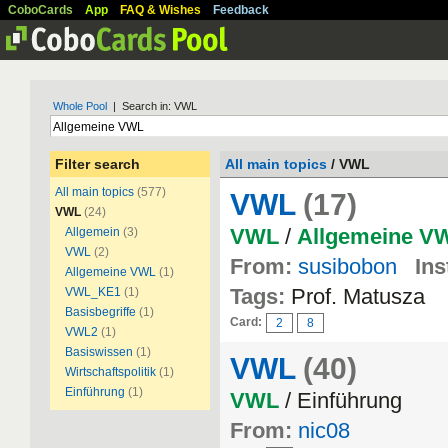
CoboCards
App
FAQ & Wishes
Feedback
Whole Pool
| Search in: VWL
Filter search
All main topics
/ VWL
All main topics
(577)
VWL
(17)
VWL
(24)
VWL
/
Allgemeine
V
Allgemein
(3)
VWL
(2)
From:
susibobon
Ins
Allgemeine VWL
(1)
Tags:
Prof. Matusza
VWL_KE1
(1)
Basisbegriffe
(1)
Card:
2
8
VWL2
(1)
Basiswissen
(1)
VWL
(40)
Wirtschaftspolitik
(1)
Einführung
(1)
VWL
/ Einführung
From:
nic08