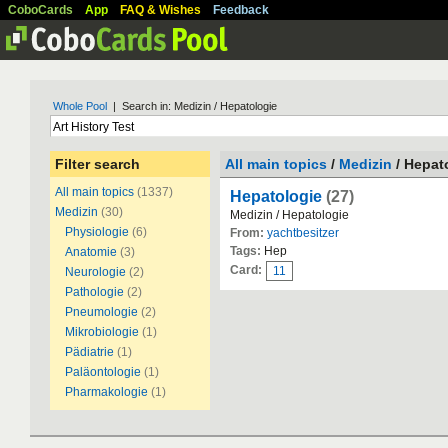
CoboCards
App
FAQ & Wishes
Feedback
Whole Pool
| Search in: Medizin / Hepatologie
Filter search
All main topics
/
Medizin
/ Hepat
All main topics
(1337)
Hepatologie
(27)
Medizin
(30)
Medizin / Hepatologie
Physiologie
(6)
From:
yachtbesitzer
Tags:
Hep
Anatomie
(3)
Card:
11
Neurologie
(2)
Pathologie
(2)
Pneumologie
(2)
Mikrobiologie
(1)
Pädiatrie
(1)
Paläontologie
(1)
Pharmakologie
(1)