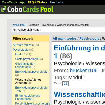
CoboCards
App
FAQ & Wishes
Feedback
Whole Pool
| Search in: Psychologie / Wissenschaftliches Arbeiten
Filter search
All main topics
/
Psychologie
/ W
All main topics
(226)
Einführung in 
Psychologie
(82)
1
(86)
Modul 1
(11)
Sozialpsychologie
(6)
Psychologie / Wissens
Geschichte der
Psychologie
(3)
From:
brucker1106
I
Entwicklungspsychologie
(3)
Tags:
Modul 1
Wissenschaftliches
Arbeiten
(3)
Card:
28
Entwicklungspsychologie
- M5
(2)
Wissenschaftli
Bindung, Liebe und
Partnerschaft
(2)
Psychologie / wissensc
Persönlichkeitspsychologie