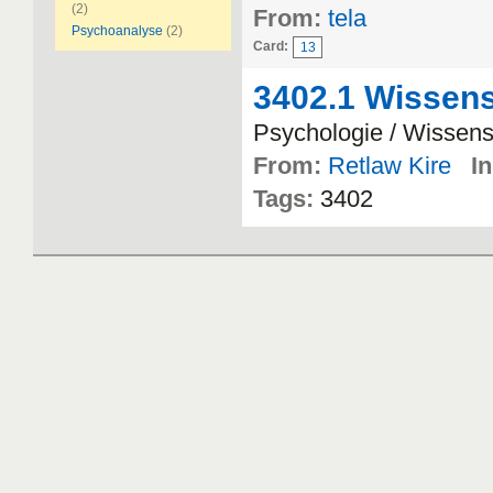
(2)
From:
tela
Psychoanalyse
(2)
Card:
13
3402.1 Wissens
Psychologie / Wissens
From:
Retlaw Kire
In
Tags:
3402