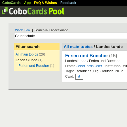
CoboCards
App
FAQ & Wishes
Feedback
Whole Pool
| Search in: Landeskunde
Filter search
All main topics
/ Landeskunde
All main topics
(26)
Ferien und Buecher
(15)
Landeskunde
(1)
Landeskunde / Ferien und Buecher
Ferien und Buecher
(1)
From:
CoboCards-User
Institution:
Mit
Tags:
Tschurkina, Digi-Deutsch, 2012
Card:
6