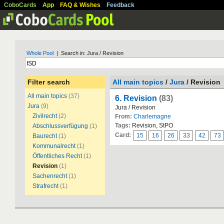
CoboCards
App
FAQ & Wishes
Feedback
Whole Pool
| Search in: Jura / Revision
Filter search
All main topics
/
Jura
/ Revision
All main topics
(37)
6. Revision
(83)
Jura
(9)
Jura / Revision
Zivilrecht
(2)
From:
Charlemagne
Tags:
Revision, StPO
Abschlussverfügung
(1)
Card:
15
16
26
33
42
73
Baurecht
(1)
Kommunalrecht
(1)
Öffentliches Recht
(1)
Revision
(1)
Sachenrecht
(1)
Strafrecht
(1)