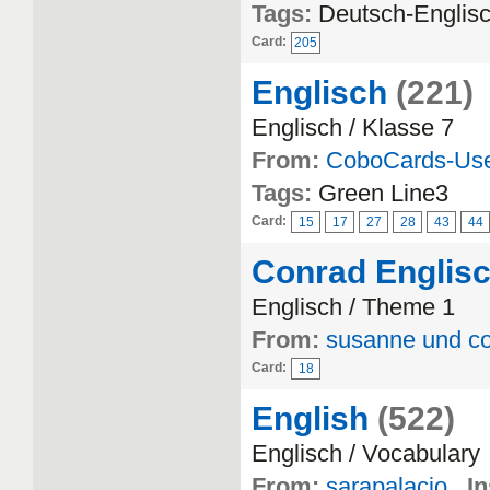
Tags:
Deutsch-Englisc
Card:
205
Englisch
(221)
Englisch / Klasse 7
From:
CoboCards-Us
Tags:
Green Line3
Card:
15
17
27
28
43
44
Conrad Englis
Englisch / Theme 1
From:
susanne und c
Card:
18
English
(522)
Englisch / Vocabulary
From:
sarapalacio
In