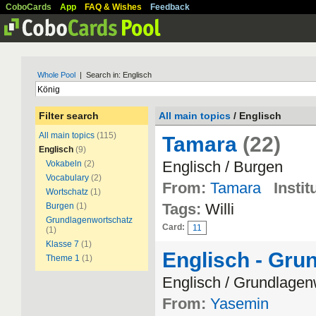
CoboCards
App
FAQ & Wishes
Feedback
Whole Pool
| Search in: Englisch
Filter search
All main topics
/ Englisch
All main topics
(115)
Tamara
(22)
Englisch
(9)
Englisch / Burgen
Vokabeln
(2)
Vocabulary
(2)
From:
Tamara
Instit
Wortschatz
(1)
Tags:
Willi
Burgen
(1)
Grundlagenwortschatz
Card:
11
(1)
Klasse 7
(1)
Englisch - Gru
Theme 1
(1)
Englisch / Grundlagen
From:
Yasemin