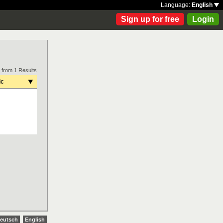
Language:
English
Sign up for free
Login
 from 1 Results
ic
eutsch
English