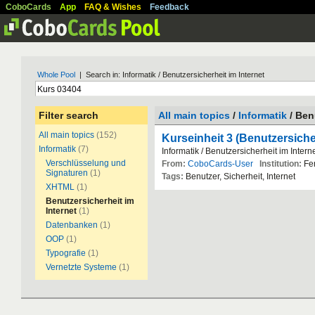
CoboCards
App
FAQ & Wishes
Feedback
Whole Pool
| Search in: Informatik / Benutzersicherheit im Internet
Filter search
All main topics
/
Informatik
/ Ben
All main topics
(152)
Kurseinheit 3 (Benutzersicher
Informatik
(7)
Informatik / Benutzersicherheit im Intern
Verschlüsselung und
From:
CoboCards-User
Institution:
Fer
Signaturen
(1)
Tags:
Benutzer, Sicherheit, Internet
XHTML
(1)
Benutzersicherheit im
Internet
(1)
Datenbanken
(1)
OOP
(1)
Typografie
(1)
Vernetzte Systeme
(1)