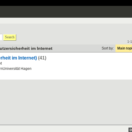
Search
1-1
utzersicherheit im Internet
Sort by:
Main top
heit im Internet)
(41)
et
nUniversität Hagen
D