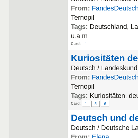
From:
FandesDeutsc
Ternopil
Tags:
Deutschland, La
u.a.m
Card:
1
Kuriositäten d
Deutsch / Landeskund
From:
FandesDeutsc
Ternopil
Tags:
Kuriositäten, de
Card:
1
5
6
Deutsch und d
Deutsch / Deutsche L
From:
Elena