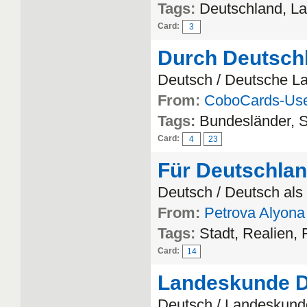
Tags:
Deutschland, L
Card:
3
Durch Deutsch
Deutsch / Deutsche L
From:
CoboCards-Us
Tags:
Bundesländer, S
Card:
4
23
Für Deutschla
Deutsch / Deutsch al
From:
Petrova Alyon
Tags:
Stadt, Realien, 
Card:
14
Landeskunde D
Deutsch / Landeskund