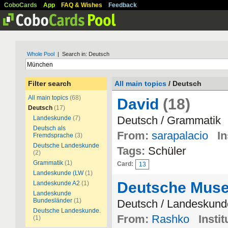
CoboCards
App
FAQ & Wishes
Feedback
Whole Pool
| Search in: Deutsch
Filter search
All main topics
/ Deutsch
All main topics
(68)
David
(18)
Deutsch
(17)
Deutsch / Grammatik
Landeskunde
(7)
Deutsch als
From:
sarapalacio
In
Fremdsprache
(3)
Deutsche Landeskunde
Tags:
Schüler
(2)
Grammatik
(1)
Card:
13
Landeskunde (LW
(1)
Deutsche Mus
Landeskunde A2
(1)
Landeskunde
Bundesländer
(1)
Deutsch / Landeskund
Deutsche Landeskunde.
From:
Rashko
Instit
(1)