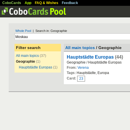
CoboCards
App
FAQ & Wishes
Feedback
Whole Pool
| Search in: Geographie
Filter search
All main topics
/ Geographie
All main topics
(37)
Hauptstädte Europas
(44)
Geographie
(1)
Geographie / Hauptstädte Europas
Hauptstädte Europas
(1)
From:
Verena
Tags:
Hauptstädte, Europa
Card:
23