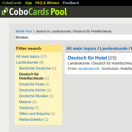
CoboCards
App
FAQ & Wishes
Feedback
Whole Pool
| Search in: Landeskunde / Deutsch für Hotelfachleute
Filter search
All main topics
/
Landeskunde
/ 
All main topics
(37)
Deutsch für Hotel
(15)
Landeskunde
(9)
Landeskunde / Deutsch für Hotelfachleu
Berühmte Deutsche
(1)
From:
wustrownord
Institution:
Hotelf
Deutsch für
Hotelfachleute
(1)
Deutsche Feste
(1)
Deutsche Küche
(1)
Deutsche Musiker
(1)
Malerei
(1)
Salzburg
(1)
Sitten und Bräuche
(1)
Weltarchitektur
(1)