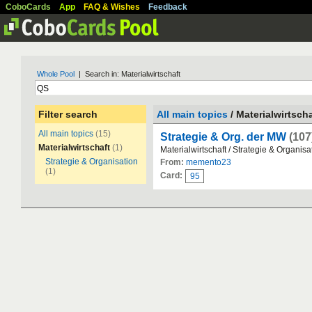
CoboCards
App
FAQ & Wishes
Feedback
Whole Pool
| Search in: Materialwirtschaft
Filter search
All main topics
/ Materialwirtscha
All main topics
(15)
Strategie & Org. der MW
(107
Materialwirtschaft
(1)
Materialwirtschaft / Strategie & Organisa
Strategie & Organisation
From:
memento23
(1)
Card:
95