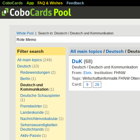
CoboCards
App
FAQ & Wishes
Feedback
Whole Pool
| Search in: Deutsch / Deutsch und Kommunikation
Filter search
All main topics
/
Deutsch
/ Deut
All main topics
(249)
DuK
(68)
Deutsch
(10)
Deutsch / Deutsch und Kommunikation
Redewendungen
(2)
From:
Elvis
Institution:
FHNW
Tags:
Wirtschaftsinformatik FHNW Olte
Berlin
(1)
Card:
9
26
Deutsch und
Kommunikation
(1)
Deutsche Schauspieler
(1)
Fremdwörter
(1)
Landeskunde
(1)
Nachrichtenvokabular
(1)
Sehenswuerdigkeiten
Deutschlands
(1)
Aktiv-Passiv
(1)