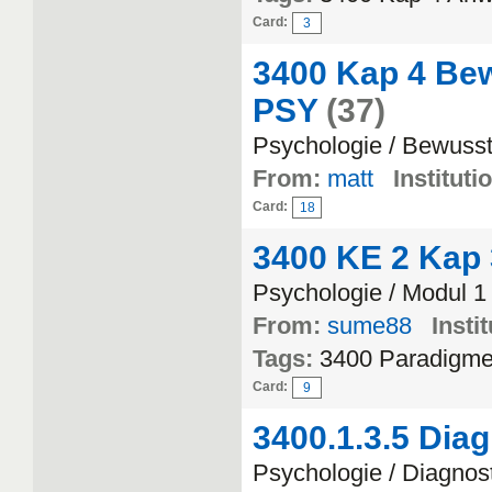
Card:
3
3400 Kap 4 Be
PSY
(37)
Psychologie / Bewuss
From:
matt
Instituti
Card:
18
3400 KE 2 Kap
Psychologie / Modul 1
From:
sume88
Instit
Tags:
3400 Paradigme
Card:
9
3400.1.3.5 Diag
Psychologie / Diagnos