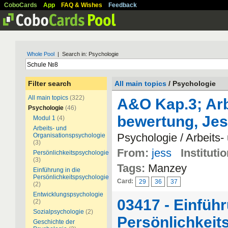
CoboCards
App
FAQ & Wishes
Feedback
Whole Pool
| Search in: Psychologie
Filter search
All main topics
/ Psychologie
All main topics
(322)
A&O Kap.3; Arb
Psychologie
(46)
bewertung, Jes
Modul 1
(4)
Arbeits- und
Psychologie / Arbeits
Organisationspsychologie
(3)
From:
jess
Institutio
Persönlichkeitspsychologie
(3)
Tags:
Manzey
Einführung in die
Persönlichkeitspsychologie
Card:
29
36
37
(2)
Entwicklungspsychologie
03417 - Einführ
(2)
Sozialpsychologie
(2)
Persönlichkeit
Geschichte der