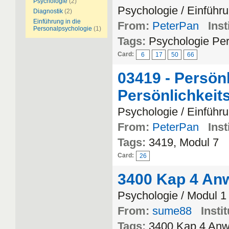
Psychologie
(2)
Psychologie / Einführu
Diagnostik
(2)
Einführung in die
From:
PeterPan
Inst
Personalpsychologie
(1)
Tags:
Psychologie Per
Card:
6
17
50
66
03419 - Persön
Persönlichkei
Psychologie / Einführu
From:
PeterPan
Inst
Tags:
3419, Modul 7
Card:
26
3400 Kap 4 An
Psychologie / Modul 1
From:
sume88
Instit
Tags:
3400 Kap 4 Anw