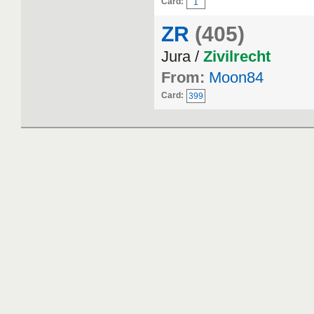
Card:
1
ZR
(405)
Jura /
Zivilrecht
From:
Moon84
Card:
399