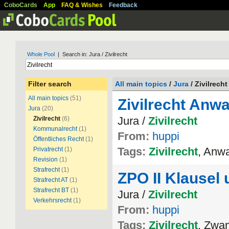
CoboCards
App
FAQ & Wishes
Feedback
Whole Pool
| Search in: Jura / Zivilrecht
Filter search
All main topics
/
Jura
/ Zivilrecht
All main topics
(51)
Zivilrecht Anwa
Jura
(20)
Jura /
Zivilrecht
Zivilrecht
(6)
Kommunalrecht
(1)
From:
huppi
Öffentliches Recht
(1)
Tags:
Zivilrecht
, Anw
Privatrecht
(1)
Revision
(1)
Strafrecht
(1)
ZPO II Klausel
Strafrecht AT
(1)
Strafrecht BT
(1)
Jura /
Zivilrecht
Verkehrsrecht
(1)
From:
huppi
Tags:
Zivilrecht
, Zwa