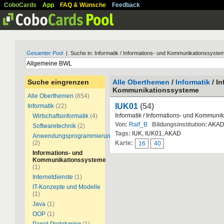
CoboCards
App
FAQ & Wünsche
Feedback
Gesamter Pool
| Suche in: Informatik / Informations- und Kommunikationssyste
Suche eingrenzen
Alle Oberthemen
/
Informatik
/ I
Kommunikationssysteme
Alle Oberthemen
(654)
IUK01
(54)
Informatik
(22)
Informatik / Informations- und Kommuni
Wirtschaftsinformatik
(4)
Von:
Ralf_B
Bildungsinstitution:
AKA
Softwaretechnik
(2)
Tags:
IUK, IUK01, AKAD
Anwendungsprogrammierung
(2)
Karte:
16
40
Informations- und
Kommunikationssysteme
(1)
Internetdienste
(1)
IT-Konzepte und Modelle
(1)
Java
(1)
OOP
(1)