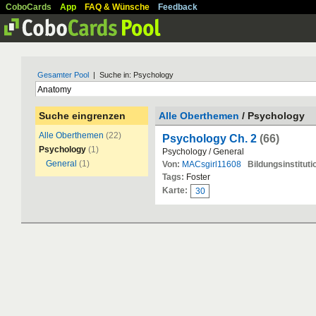
CoboCards
App
FAQ & Wünsche
Feedback
Gesamter Pool
| Suche in: Psychology
Suche eingrenzen
Alle Oberthemen
/ Psychology
Alle Oberthemen
(22)
Psychology Ch. 2
(66)
Psychology
(1)
Psychology / General
General
(1)
Von:
MACsgirl11608
Bildungsinstituti
Tags:
Foster
Karte:
30