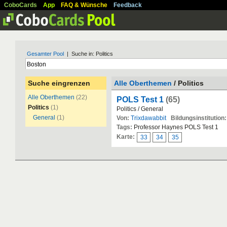
CoboCards
App
FAQ & Wünsche
Feedback
Gesamter Pool
| Suche in: Politics
Suche eingrenzen
Alle Oberthemen
/ Politics
Alle Oberthemen
(22)
POLS Test 1
(65)
Politics
(1)
Politics / General
General
(1)
Von:
Trixdawabbit
Bildungsinstitution:
Tags:
Professor Haynes POLS Test 1
Karte:
33
34
35