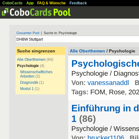
CoboCards
App
FAQ & Wünsche
Feedback
Gesamter Pool
| Suche in: Psychologie
Suche eingrenzen
Alle Oberthemen
/ Psychologie
Alle Oberthemen
(94)
Psychologische
Psychologie
(4)
Psychologie / Diagnos
Wissenschaftliches
Arbeiten
(2)
Von:
vanessanaddl
B
Diagnostik
(1)
Modul 1
(1)
Tags:
FOM, Rose, 202
Einführung in 
1
(86)
Psychologie / Wissens
Von:
brucker1106
Bi