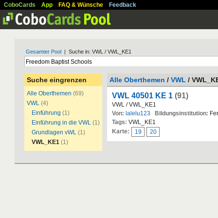
CoboCards
App
FAQ & Wünsche
Feedback
Gesamter Pool
| Suche in: VWL / VWL_KE1
Suche eingrenzen
Alle Oberthemen
/
VWL
/ VWL_K
Alle Oberthemen
(69)
VWL 40501 KE 1
(91)
VWL
(4)
VWL / VWL_KE1
Einführung
(1)
Von:
lalelu123
Bildungsinstitution:
Fer
Tags:
VWL_KE1
Einführung in die VWL
(1)
Karte:
19
20
Grundlagen vWL
(1)
VWL_KE1
(1)