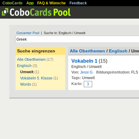
CoboCards
App
FAQ & Wünsche
Feedback
Gesamter Pool
| Suche in: Englisch / Umwelt
Suche eingrenzen
Alle Oberthemen
/
Englisch
/ Um
Alle Oberthemen
(17)
Vokabeln 1
(15)
Englisch
(3)
Englisch / Umwelt
Umwelt
(1)
Von:
Jessi G.
Bildungsinstitution:
FLS
Tags:
Umwelt
Vokabeln 5. Klasse
(1)
Karte:
3
Words
(1)