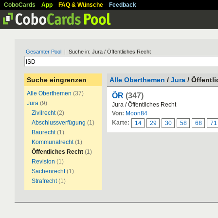
CoboCards
App
FAQ & Wünsche
Feedback
Gesamter Pool
| Suche in: Jura / Öffentliches Recht
Suche eingrenzen
Alle Oberthemen
/
Jura
/ Öffentl
Alle Oberthemen
(37)
ÖR
(347)
Jura
(9)
Jura / Öffentliches Recht
Zivilrecht
(2)
Von:
Moon84
Abschlussverfügung
(1)
Karte:
14
29
30
58
68
71
Baurecht
(1)
Kommunalrecht
(1)
Öffentliches Recht
(1)
Revision
(1)
Sachenrecht
(1)
Strafrecht
(1)