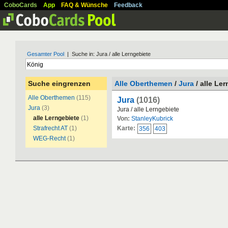
CoboCards
App
FAQ & Wünsche
Feedback
Gesamter Pool
| Suche in: Jura / alle Lerngebiete
Suche eingrenzen
Alle Oberthemen
/
Jura
/ alle Le
Alle Oberthemen
(115)
Jura
(1016)
Jura
(3)
Jura / alle Lerngebiete
alle Lerngebiete
(1)
Von:
StanleyKubrick
Strafrecht AT
(1)
Karte:
356
403
WEG-Recht
(1)