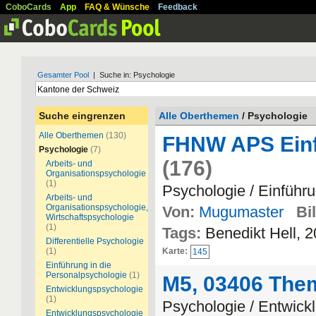
CoboCards
App
FAQ & Wünsche
Feedback
Gesamter Pool
| Suche in: Psychologie
Suche eingrenzen
Alle Oberthemen
/ Psychologie
Alle Oberthemen
(130)
FHNW APS Einf
Psychologie
(7)
(176)
Arbeits- und
Organisationspsychologie
(1)
Psychologie / Einführ
Arbeits- und
Organisationspsychologie,
Von:
Mugumaster
Bi
Wirtschaftspsychologie
(1)
Tags:
Benedikt Hell,
Differentielle Psychologie
(1)
Karte:
145
Einführung in die
Personalpsychologie
(1)
M5, 03406 Them
Entwicklungspsychologie
(1)
Psychologie / Entwick
Entwicklungspsychologie