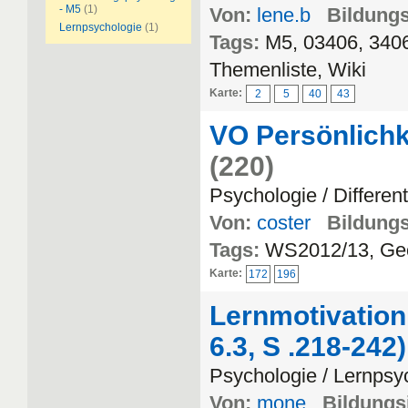
- M5
(1)
Von:
lene.b
Bildungs
Lernpsychologie
(1)
Tags:
M5, 03406, 3406
Themenliste, Wiki
Karte:
2
5
40
43
VO Persönlichke
(220)
Psychologie / Differen
Von:
coster
Bildungs
Tags:
WS2012/13, Geor
Karte:
172
196
Lernmotivatio
6.3, S .218-242)
Psychologie / Lernpsy
Von:
mone
Bildungsi