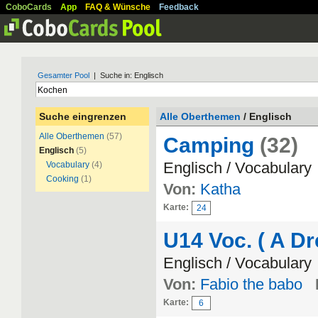
CoboCards
App
FAQ & Wünsche
Feedback
Gesamter Pool
| Suche in: Englisch
Suche eingrenzen
Alle Oberthemen
/ Englisch
Alle Oberthemen
(57)
Camping
(32)
Englisch
(5)
Englisch / Vocabulary
Vocabulary
(4)
Cooking
(1)
Von:
Katha
Karte:
24
U14 Voc. ( A Dr
Englisch / Vocabulary
Von:
Fabio the babo
Karte:
6