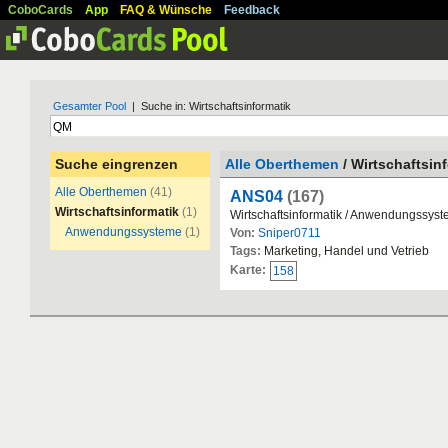
CoboCards
App
FAQ & Wünsche
Feedback
Gesamter Pool
| Suche in: Wirtschaftsinformatik
Suche eingrenzen
Alle Oberthemen
/ Wirtschaftsin
Alle Oberthemen
(41)
ANS04
(167)
Wirtschaftsinformatik
(1)
Wirtschaftsinformatik / Anwendungssys
Anwendungssysteme
(1)
Von:
Sniper0711
Tags:
Marketing, Handel und Vetrieb
Karte:
158