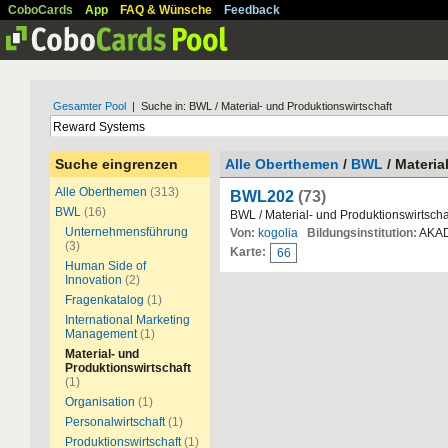
CoboCards
App
FAQ & Wünsche
Feedback
Gesamter Pool
| Suche in: BWL / Material- und Produktionswirtschaft
Suche eingrenzen
Alle Oberthemen
/
BWL
/ Materia
Alle Oberthemen
(313)
BWL202
(73)
BWL
(16)
BWL / Material- und Produktionswirtscha
Unternehmensführung
Von:
kogolia
Bildungsinstitution:
AKA
(3)
Karte:
66
Human Side of
Innovation
(2)
Fragenkatalog
(1)
International Marketing
Management
(1)
Material- und
Produktionswirtschaft
(1)
Organisation
(1)
Personalwirtschaft
(1)
Produktionswirtschaft
(1)