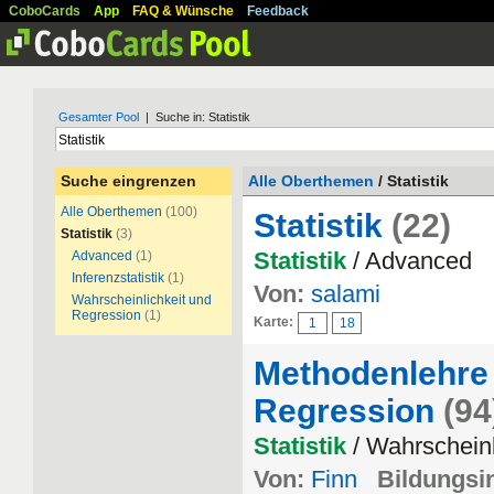
CoboCards
App
FAQ & Wünsche
Feedback
Gesamter Pool
| Suche in: Statistik
Suche eingrenzen
Alle Oberthemen
/ Statistik
Alle Oberthemen
(100)
Statistik
(22)
Statistik
(3)
Statistik
/ Advanced
Advanced
(1)
Inferenzstatistik
(1)
Von:
salami
Wahrscheinlichkeit und
Regression
(1)
Karte:
1
18
Methodenlehre 
Regression
(94
Statistik
/ Wahrscheinl
Von:
Finn
Bildungsin