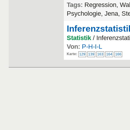
Tags:
Regression, Wah
Psychologie, Jena, St
Inferenzstatisti
Statistik
/ Inferenzstati
Von:
P-H-I-L
Karte:
129
139
163
164
166