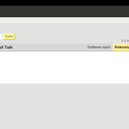
Suche
1-1 v
ll Talk
Sortieren nach:
Relevan