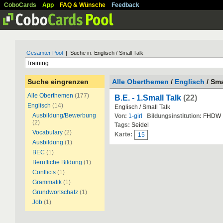
CoboCards
App
FAQ & Wünsche
Feedback
Gesamter Pool
| Suche in: Englisch / Small Talk
Suche eingrenzen
Alle Oberthemen
/
Englisch
/ Sma
Alle Oberthemen
(177)
B.E. - 1.Small Talk
(22)
Englisch
(14)
Englisch / Small Talk
Ausbildung/Bewerbung
Von:
1-girl
Bildungsinstitution:
FHDW
(2)
Tags:
Seidel
Vocabulary
(2)
Karte:
15
Ausbildung
(1)
BEC
(1)
Berufliche Bildung
(1)
Conflicts
(1)
Grammatik
(1)
Grundwortschatz
(1)
Job
(1)