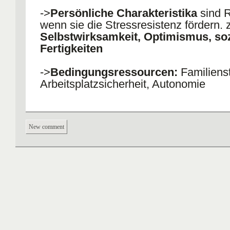
->
Persönliche Charakteristika
sind 
wenn sie die Stressresistenz fördern. 
Selbstwirksamkeit, Optimismus, soz
Fertigkeiten
->
Bedingungsressourcen:
Familiens
Arbeitsplatzsicherheit, Autonomie
->
Energieressourcen
helfen vor all
Erwerb anderer Ressourcen zb Wissen
New comment
Hobfoll: Jeder Mensch hat einen
unterschiedlichen Ressourcenpool und 
unterschiedlich vulnerabel für zb psyc
Erkrankungen