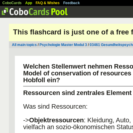
CoboCards
App
FAQ & Wishes
Feedback
This flashcard is just one of a free
All main topics
/
Psychologie Master Modul 3
/
03461 Gesundheitspsycho
Welchen Stellenwert nehmen Resso
Model of conservation of resources
Hobfoll ein?
Ressourcen sind zentrales Elemen
Was sind Ressourcen:
->
Objektressourcen
: Kleidung, Auto,
vielfach an sozio-ökonomischen Stat