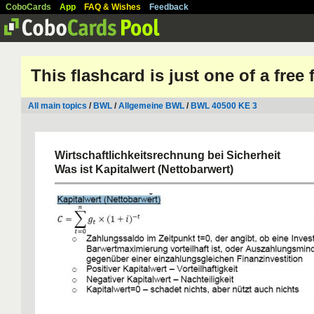
CoboCards
App
FAQ & Wishes
Feedback
This flashcard is just one of a free
All main topics
/
BWL
/
Allgemeine BWL
/
BWL 40500 KE 3
Wirtschaftlichkeitsrechnung bei Sicherheit
Was ist Kapitalwert (Nettobarwert)