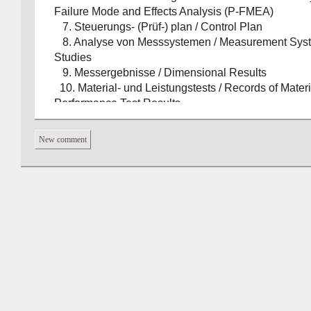
Failure Mode and Effects Analysis (P-FMEA)
7. Steuerungs- (Prüf-) plan / Control Plan
8. Analyse von Messsystemen / Measurement Syst
Studies
9. Messergebnisse / Dimensional Results
10. Material- und Leistungstests / Records of Materi
Performance Test Results
11. Untersuchungen zur Kurzzeitfähigkeit der Prozess
Process Studies
New comment
12. Dokumentation eines qualifizierten Laboratorium
Laboratory Documentation
13. Bericht zur Freigabe des Aussehens / Appeara
Report
14. Muster - Serienteile / Sample Production Parts
15. Referenzmuster / Master Sample
16. Spezifische Prüfmittel / Checking Aids
17. Kundenspezifische Forderungen / Customer Spe
Requirements
18. Teilevorlagebestätigung / Part Submission Warr