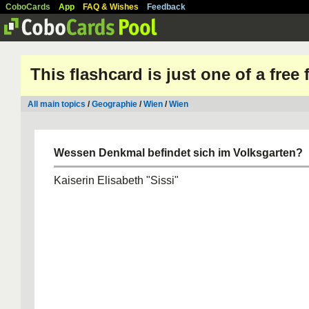
CoboCards
App
FAQ & Wishes
Feedback
This flashcard is just one of a free
All main topics
/
Geographie
/
Wien
/
Wien
Wessen Denkmal befindet sich im Volksgarten?
Kaiserin Elisabeth "Sissi"