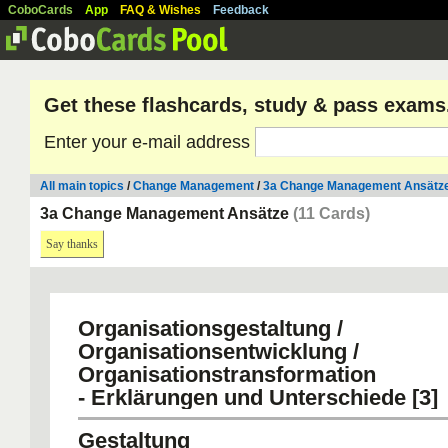
CoboCards
App
FAQ & Wishes
Feedback
Get these flashcards, study & pass exams
Enter your e-mail address
All main topics
/
Change Management
/
3a Change Management Ansätz
3a Change Management Ansätze
(11 Cards)
Say thanks
Organisationsgestaltung /
Organisationsentwicklung /
Organisationstransformation
- Erklärungen und Unterschiede [3]
Gestaltung