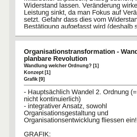
Widerstand lassen. Veränderung wirke
Leistung sinkt, da man Fokus auf Ver
setzt. Gefahr dass dies vom Widerstan
Bestätigung aufgefasst wird (deshalb 
geplante schnelle Erfolgserlebnisse so
Refreezing
Organisationstransformation - Wand
Werte und neue Philosophie verinnerli
planbare Revolution
einfrieren.
Wandlung welcher Ordnung? [1]
Konzept [1]
Grafik [9]
- Hauptsächlich Wandel 2. Ordnung (=
nicht kontinuierlich)
- integrativer Ansatz, sowohl
Organisationsgestaltung und
Organisationsentwicklung fliessen ein!
GRAFIK: