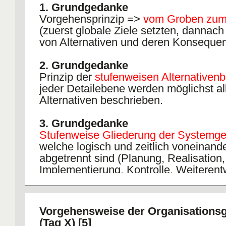
1. Grundgedanke
Vorgehensprinzip =>
vom Groben zum 
(zuerst globale Ziele setzten, dannac
von Alternativen und deren Konseque
2. Grundgedanke
Prinzip der
stufenweisen Alternativenb
jeder Detailebene werden möglichst al
Alternativen beschrieben.
3. Grundgedanke
Stufenweise Gliederung der Systemge
welche logisch und zeitlich voneinand
abgetrennt sind (Planung, Realisation,
Implementierung, Kontrolle, Weiterent
4. Grundgedanke
Die Phasen
Zielsuche und Zielkonkret
Vorgehensweise der Organisationsg
Lösungssuche und Auswahl der geeig
(Tag X) [5]