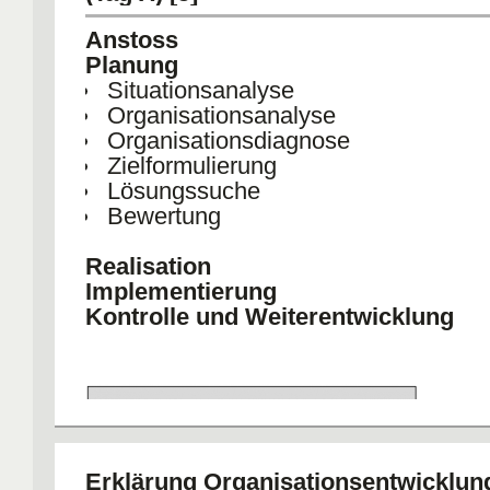
Lösungsmöglichkeiten
bilden ein Zyklu
jeder Planungsstufe durchlaufen wird.
Anstoss
Planung
Situationsanalyse
[zur Kenntnis]
Organisationsanalyse
Organisationsdiagnose
Zielformulierung
Lösungssuche
Bewertung
Realisation
Implementierung
Kontrolle und Weiterentwicklung
Erklärung Organisationsentwicklun