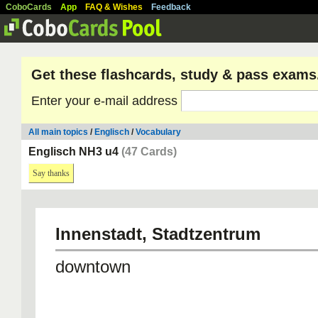
CoboCards
App
FAQ & Wishes
Feedback
Get these flashcards, study & pass exams
Enter your e-mail address
All main topics
/
Englisch
/
Vocabulary
Englisch NH3 u4
(47 Cards)
Say thanks
Innenstadt, Stadtzentrum
downtown