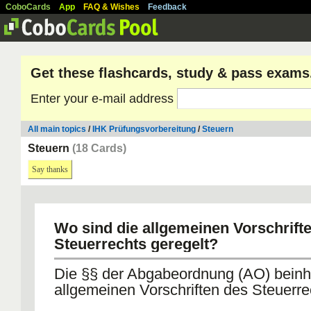
CoboCards
App
FAQ & Wishes
Feedback
Get these flashcards, study & pass exams
Enter your e-mail address
All main topics
/
IHK Prüfungsvorbereitung
/
Steuern
Steuern
(18 Cards)
Say thanks
Wo sind die allgemeinen Vorschrift
Steuerrechts geregelt?
Die §§ der Abgabeordnung (AO) beinha
allgemeinen Vorschriften des Steuerre