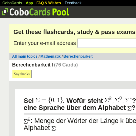
CoboCards
App
FAQ & Wishes
Feedback
Get these flashcards, study & pass exams
Enter your e-mail address
All main topics
/
Mathematik
/
Berechenbarkeit
Berechenbarkeit I
(76 Cards)
Say thanks
Sei
. Wofür steht
?
eine Sprache über dem Alphabet
?
: Menge der Wörter der Länge k üb
Alphabet