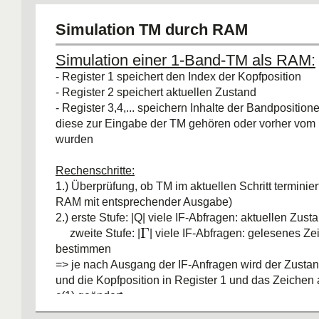
3.) kopiert das Ergebnis des in Programmzeile b a
Registers zurück auf Band 2
Simulation TM durch RAM
4.) aktualisiert Programmzähler
Laufzeit:
Länge des Speicherinhalts auf Band 2 ist d
Simulation einer 1-Band-TM als RAM:
beschränkt, weil die RAM für jedes neue Bit, das sie
- Register 1 speichert den Index der Kopfposition
mindestens eine Zeiteinheit benötigt. Initialisierung 
- Register 2 speichert aktuellen Zustand
Laufzeit der Unterprogramme ist polynomiell in Läng
- Register 3,4,... speichern Inhalte der Bandpositionen 
Bandinschrift auf Band 2 beschränkt, also in n+t(n).
diese zur Eingabe der TM gehören oder vorher vom
ist also polynomiell in n+t(n) beschränkt.
wurden
Rechenschritte:
1.) Überprüfung, ob TM im aktuellen Schritt terminiert 
RAM mit entsprechender Ausgabe)
2.) erste Stufe: |Q| viele IF-Abfragen: aktuellen Zu
zweite Stufe: |
| viele IF-Abfragen: gelesenes Ze
bestimmen
=> je nach Ausgang der IF-Anfragen wird der Zustan
und die Kopfposition in Register 1 und das Zeichen
c(1) geändert
Laufzeit: