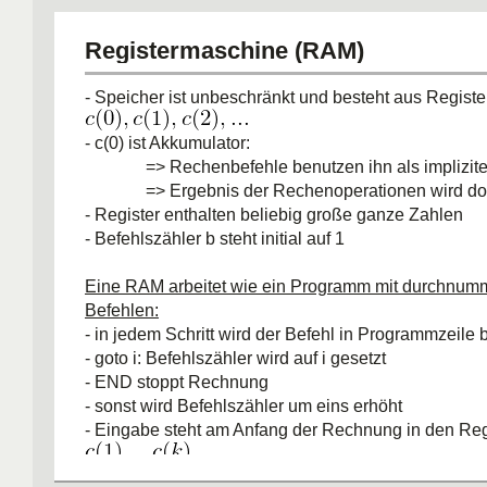
=> U simuliert M mit konstantem Zeitverlust
=> wenn wir als 1-Band simulieren quadratischer Zei
Registermaschine (RAM)
=> konstanter Zeitverlust: wenn GN auf Spur 2 und 
3 mit dem Kopf der TM M mitführen(?)
- Speicher ist unbeschränkt und besteht aus Registe
- c(0) ist Akkumulator:
=> Rechenbefehle benutzen ihn als implizite
=> Ergebnis der Rechenoperationen wird dort
- Register enthalten beliebig große ganze Zahlen
- Befehlszähler b steht initial auf 1
Eine RAM arbeitet wie ein Programm mit durchnumm
Befehlen:
- in jedem Schritt wird der Befehl in Programmzeile 
- goto i: Befehlszähler wird auf i gesetzt
- END stoppt Rechnung
- sonst wird Befehlszähler um eins erhöht
- Eingabe steht am Anfang der Rechnung in den Reg
- Ausgabe befindet sich nach dem Stoppen in Regis