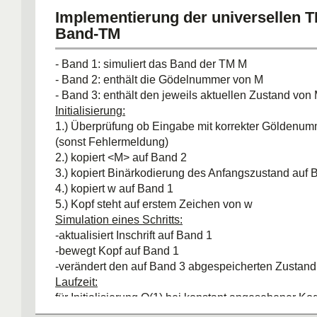
code(1)11code(2)11...11code(s)111
Übergangs ist 
Implementierung der universellen T
Band-TM
- Band 1: simuliert das Band der TM M
- Band 2: enthält die Gödelnummer von M
- Band 3: enthält den jeweils aktuellen Zustand von
Initialisierung:
1.) Überprüfung ob Eingabe mit korrekter Göldenum
(sonst Fehlermeldung)
2.) kopiert <M> auf Band 2
3.) kopiert Binärkodierung des Anfangszustand auf 
4.) kopiert w auf Band 1
5.) Kopf steht auf erstem Zeichen von w
Simulation eines Schritts:
-aktualisiert Inschrift auf Band 1
-bewegt Kopf auf Band 1
-verändert den auf Band 3 abgespeicherten Zustand
Laufzeit:
für Initialisierung O(1) bei konstant angesehener K
-Laufzeit eines Schritts ist kosntant