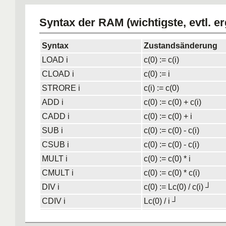
Syntax der RAM (wichtigste, evtl. e
Syntax
Zustandsänderung
LOAD i
c(0) := c(i)
CLOAD i
c(0) := i
STRORE i
c(i) := c(0)
ADD i
c(0) := c(0) + c(i)
CADD i
c(0) := c(0) + i
SUB i
c(0) := c(0) - c(i)
CSUB i
c(0) := c(0) - c(i)
MULT i
c(0) := c(0) * i
CMULT i
c(0) := c(0) * c(i)
DIV i
c(0) := Lc(0) / c(i) ┘
CDIV i
Lc(0) / i ┘
GOTO j
b:=j