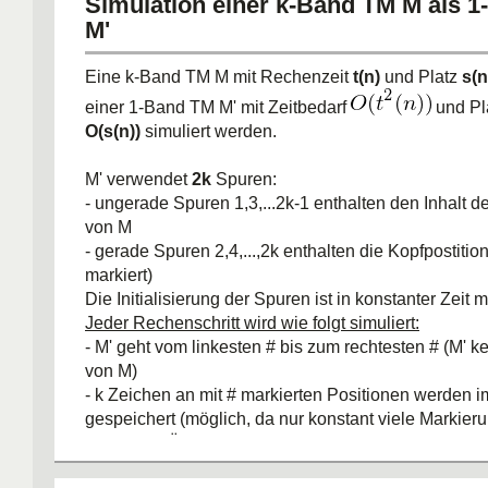
Simulation einer k-Band TM M als 
M'
Eine k-Band TM M mit Rechenzeit
t(n)
und Platz
s(n
einer 1-Band TM M' mit Zeitbedarf
und Pl
O(s(n))
simuliert werden.
M' verwendet
2k
Spuren:
- ungerade Spuren 1,3,...2k-1 enthalten den Inhalt de
von M
- gerade Spuren 2,4,...,2k enthalten die Kopfpostitio
markiert)
Die Initialisierung der Spuren ist in konstanter Zeit 
Jeder Rechenschritt wird wie folgt simuliert:
- M' geht vom linkesten # bis zum rechtesten # (M' k
von M)
- k Zeichen an mit # markierten Positionen werden
gespeichert (möglich, da nur konstant viele Markier
- M' wertet Übergangsfunktion von M aus (kennt nu
und Bandbewegungen)