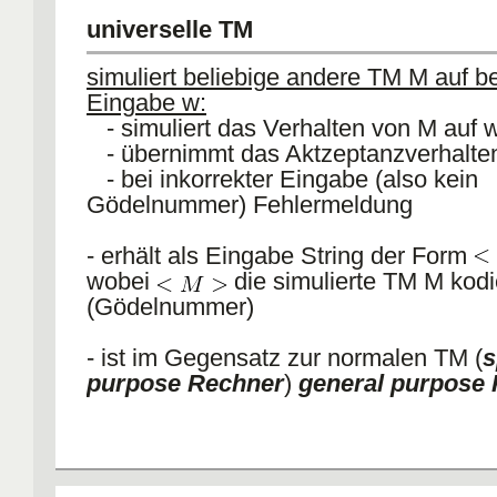
- M' läuft zum linkesten # zurück und verändert Band
universelle TM
verschiebt # nach links oder rechts.
Laufzeit:
Nach t Schritten können die äußeren Mark
simuliert beliebige andere TM M auf be
höchstens 2t Positionen auseinander liegen (pro Sch
Eingabe w:
Position verschoben) => Abstand zwischen Zeichen 
beschränkt => Laufzeit pro Schritt durch O(t(n)) bes
- simuliert das Verhalten von M auf 
- übernimmt das Aktzeptanzverhalte
Simulation von t(n) Schritten durch
besch
- bei inkorrekter Eingabe (also kein
Platzbedarf:
linear (zu jeder von M' besuchten Zelle
Gödelnummer) Fehlermeldung
eine Zelle, die M besucht?)
- erhält als Eingabe String der Form
wobei
die simulierte TM M kodi
(Gödelnummer)
- ist im Gegensatz zur normalen TM (
s
purpose Rechner
)
general purpose