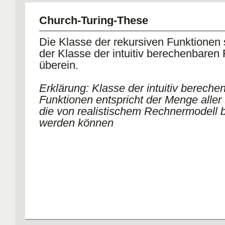
uniformes Kostenmaß: O(n+t(n))
logarithmisches Kostenmaß: Zustände in Zeichen h
Church-Turing-These
Kodierungslänge. Bandpos, die angesprochen werd
n+t(n) beschränkt. Kodierungslänge der Position ist 
Die Klasse der rekursiven Funktionen 
O(log(n+t(n)). Insgesamt also: O((t(n) + n)log(t(n) + n)
der Klasse der intuitiv berechenbaren
überein.
Erklärung: Klasse der intuitiv bereche
Funktionen entspricht der Menge aller
die von realistischem Rechnermodell 
werden können