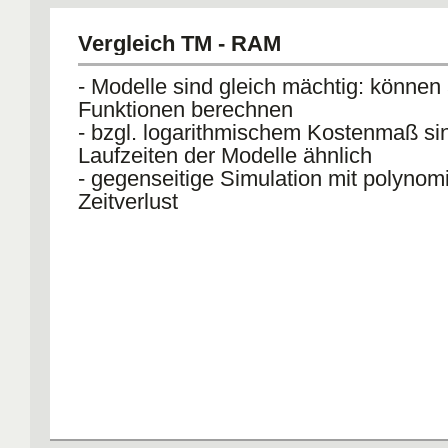
IF c(0) = < <= x GOTO j
b:= j, falls c(0) =<<=x; 
Vergleich TM - RAM
- Modelle sind gleich mächtig: können 
Funktionen berechnen
- bzgl. logarithmischem Kostenmaß si
Laufzeiten der Modelle ähnlich
- gegenseitige Simulation mit polynom
Zeitverlust