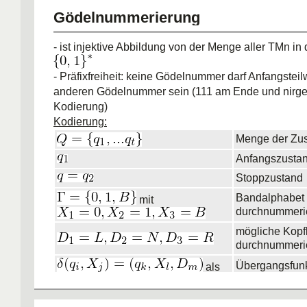
Gödelnummerierung
- ist injektive Abbildung von der Menge aller TMn in
- Präfixfreiheit: keine Gödelnummer darf Anfangsteil
anderen Gödelnummer sein (111 am Ende und nirgen
Kodierung)
Kodierung:
Menge der Zu
Anfangszustan
Stoppzustand
Bandalphabet
mit
durchnummerie
mögliche Kop
durchnummerie
Übergangsfunk
als
Binärstring kod
<M>=
Kodierung des 