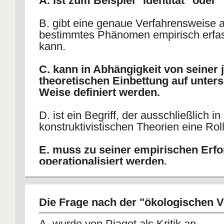
A. ist zum Beispiel "Identität" oder
B. gibt eine genaue Verfahrensweise a
bestimmtes Phänomen empirisch erfa
kann.
C. kann in Abhängigkeit von seiner 
theoretischen Einbettung auf unters
Weise definiert werden.
D. ist ein Begriff, der ausschließlich in
konstruktivistischen Theorien eine Roll
E. muss zu seiner empirischen Erf
operationalisiert werden.
F. ist unter einer operationalen Defi
das, was mit einem Messverfahren
Die Frage nach der "ökologischen Va
wird.
A. wurde von Piaget als Kritik an