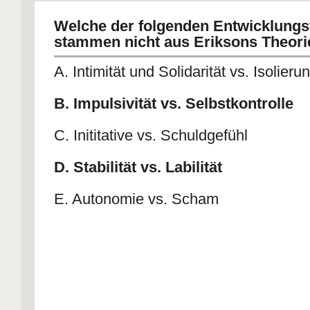
E. beinhaltet beispielsweise den Üb
Welche der folgenden Entwicklung
Elternschaft.
stammen nicht aus Eriksons Theori
A. Intimität und Solidarität vs. Isolieru
B. Impulsivität vs. Selbstkontrolle
C. Inititative vs. Schuldgefühl
D. Stabilität vs. Labilität
E. Autonomie vs. Scham