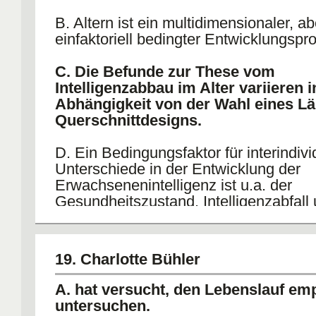
B. Altern ist ein multidimensionaler, ab
einfaktoriell bedingter Entwicklungspr
C. Die Befunde zur These vom
Intelligenzabbau im Alter variieren i
Abhängigkeit von der Wahl eines Lä
Querschnittdesigns.
D. Ein Bedingungsfaktor für interindivi
Unterschiede in der Entwicklung der
Erwachsenenintelligenz ist u.a. der
Gesundheitszustand. Intelligenzabfall
Herzerkrankungen zeigen eine positiv
Korrelation.
19. Charlotte Bühler
E. Der sozioökonomische Status ge
interindividuellen Unterschieden in 
A. hat versucht, den Lebenslauf emp
Erwachsenenintelligenz einher.
untersuchen.