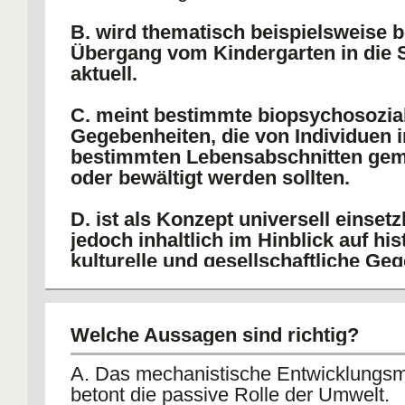
B. wird thematisch beispielsweise 
Übergang vom Kindergarten in die 
aktuell.
C. meint bestimmte biopsychosozia
Gegebenheiten, die von Individuen i
bestimmten Lebensabschnitten gem
oder bewältigt werden sollten.
D. ist als Konzept universell einset
jedoch inhaltlich im Hinblick auf his
kulturelle und gesellschaftliche Ge
spezifiziert werden.
E. bezeichnet generell eine
Welche Aussagen sind richtig?
entwicklungspsychologische Messmet
A. Das mechanistische Entwicklungsm
betont die passive Rolle der Umwelt.