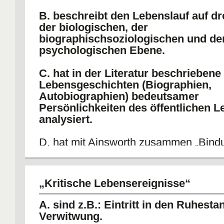
B. beschreibt den Lebenslauf auf dr
der biologischen, der
biographischsoziologischen und de
psychologischen Ebene.
C. hat in der Literatur beschriebene
Lebensgeschichten (Biographien,
Autobiographien) bedeutsamer
Persönlichkeiten des öffentlichen 
analysiert.
D. hat mit Ainsworth zusammen „Bind
Erwachsenenalter untersucht.
E. hat den Lebenslauf in fünf Erleb
„Kritische Lebensereignisse“
eingeteilt.
A. sind z.B.: Eintritt in den Ruhesta
Verwitwung.