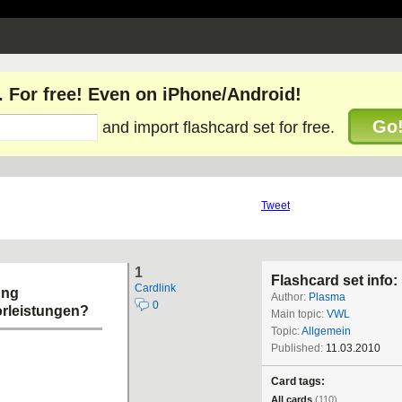
. For free! Even on iPhone/Android!
Go
and import flashcard set for free.
Tweet
1
Flashcard set info:
Cardlink
ung
Author:
Plasma
0
orleistungen?
Main topic:
VWL
Topic:
Allgemein
Published:
11.03.2010
Card tags:
All cards
(110)