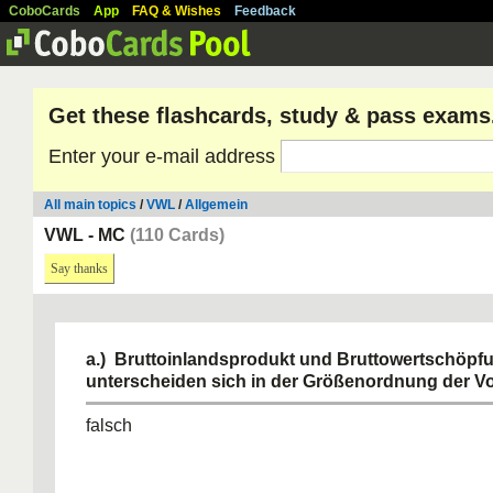
CoboCards
App
FAQ & Wishes
Feedback
Get these flashcards, study & pass exams
Enter your e-mail address
All main topics
/
VWL
/
Allgemein
VWL - MC
(110 Cards)
Say thanks
a.) Bruttoinlandsprodukt und Bruttowertschöpf
unterscheiden sich in der Größenordnung der V
falsch