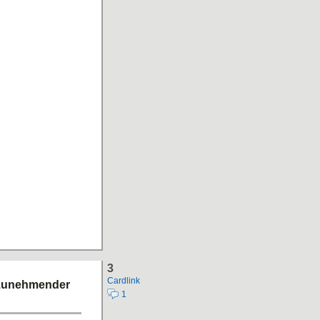
3
Cardlink
 zunehmender
1