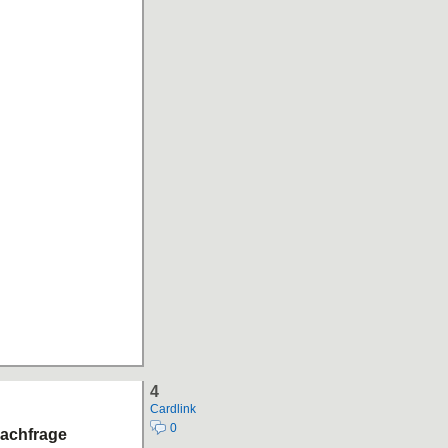
4
Cardlink
0
nachfrage