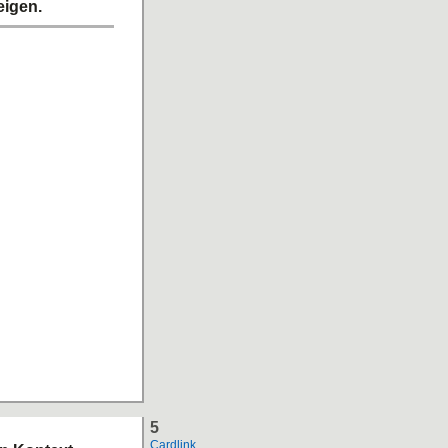
eigen.
5
Cardlink