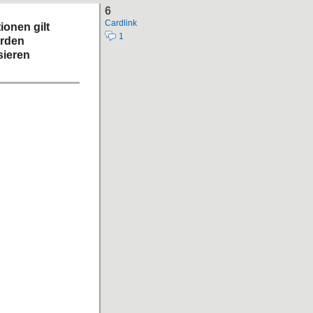
6
Cardlink
ionen gilt
1
erden
sieren