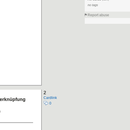
no tags
Report abuse
2
Cardlink
 Verknüpfung
0
s