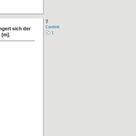
7
Cardlink
ngert sich der
1
 [m].