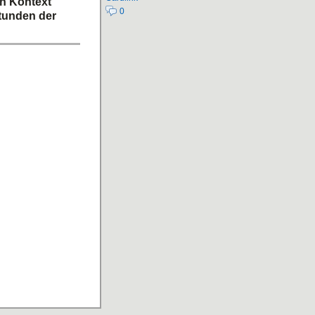
en Kontext
0
stunden der